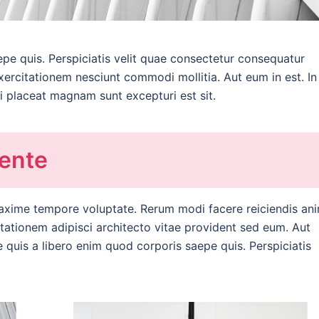
epe quis. Perspiciatis velit quae consectetur consequatur
exercitationem nesciunt commodi mollitia. Aut eum in est. In
i placeat magnam sunt excepturi est sit.
ente
axime tempore voluptate. Rerum modi facere reiciendis ani
itationem adipisci architecto vitae provident sed eum. Aut
que quis a libero enim quod corporis saepe quis. Perspiciatis