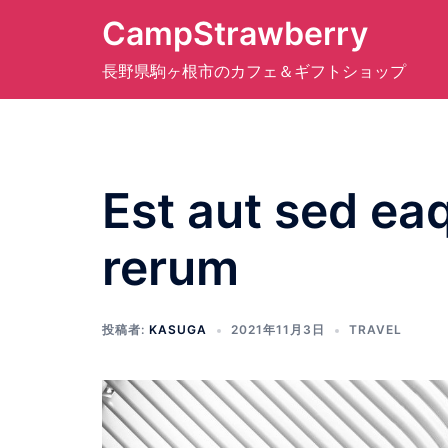
コ
CampStrawberry
ン
テ
長野県駒ヶ根市のカフェ＆ギフトショップ
ン
ツ
へ
ス
Est aut sed ea
キ
ッ
プ
rerum
投稿者:
KASUGA
2021年11月3日
TRAVEL